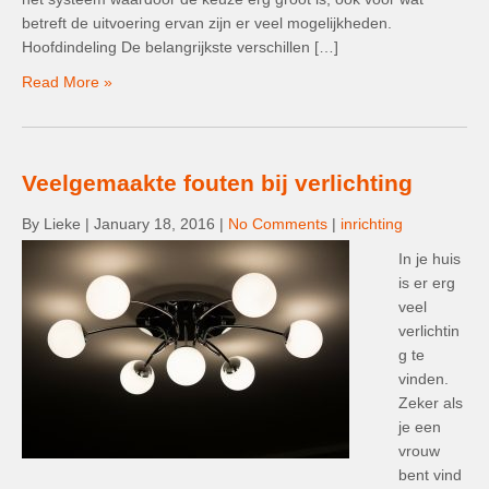
betreft de uitvoering ervan zijn er veel mogelijkheden.
Hoofdindeling De belangrijkste verschillen […]
Read More »
Veelgemaakte fouten bij verlichting
By Lieke
|
January 18, 2016
|
No Comments
|
inrichting
In je huis
is er erg
veel
verlichtin
g te
vinden.
Zeker als
je een
vrouw
bent vind