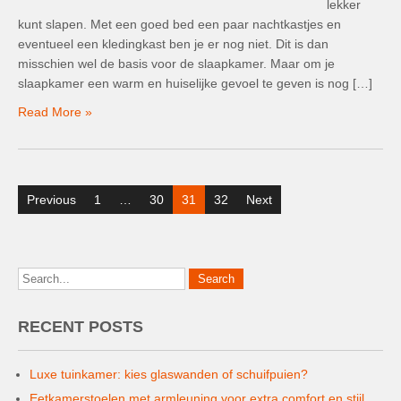
lekker
kunt slapen. Met een goed bed een paar nachtkastjes en
eventueel een kledingkast ben je er nog niet. Dit is dan
misschien wel de basis voor de slaapkamer. Maar om je
slaapkamer een warm en huiselijke gevoel te geven is nog […]
Read More »
Posts
Previous
1
…
30
31
32
Next
pagination
RECENT POSTS
Luxe tuinkamer: kies glaswanden of schuifpuien?
Eetkamerstoelen met armleuning voor extra comfort en stijl