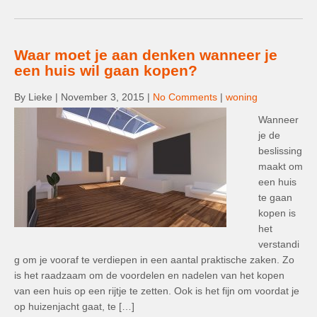
Waar moet je aan denken wanneer je
een huis wil gaan kopen?
By Lieke
|
November 3, 2015
|
No Comments
|
woning
Wanneer
je de
beslissing
maakt om
een huis
te gaan
kopen is
het
verstandi
g om je vooraf te verdiepen in een aantal praktische zaken. Zo
is het raadzaam om de voordelen en nadelen van het kopen
van een huis op een rijtje te zetten. Ook is het fijn om voordat je
op huizenjacht gaat, te […]