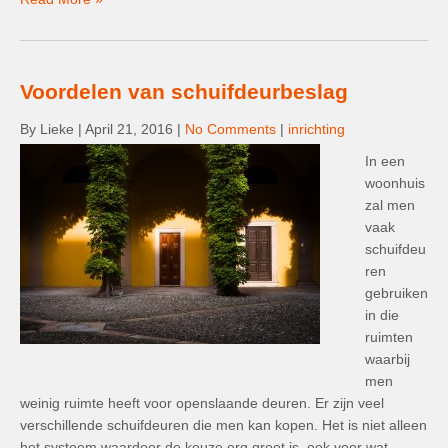
Voordelen van schuifdeurbeslag
By Lieke
|
April 21, 2016
|
No Comments
|
inrichting
In een
woonhuis
zal men
vaak
schuifdeu
ren
gebruiken
in die
ruimten
waarbij
men
weinig ruimte heeft voor openslaande deuren. Er zijn veel
verschillende schuifdeuren die men kan kopen. Het is niet alleen
het systeem waardoor de keuze erg groot is, ook voor wat