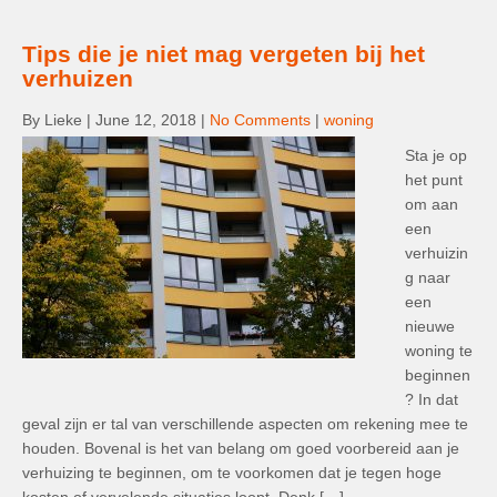
Tips die je niet mag vergeten bij het
verhuizen
By Lieke
|
June 12, 2018
|
No Comments
|
woning
Sta je op
het punt
om aan
een
verhuizin
g naar
een
nieuwe
woning te
beginnen
? In dat
geval zijn er tal van verschillende aspecten om rekening mee te
houden. Bovenal is het van belang om goed voorbereid aan je
verhuizing te beginnen, om te voorkomen dat je tegen hoge