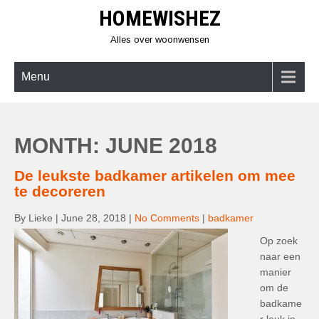
Skip
HOMEWISHEZ
to
content
Alles over woonwensen
Menu
MONTH:
JUNE 2018
De leukste badkamer artikelen om mee
te decoreren
By Lieke
|
June 28, 2018
|
No Comments
|
badkamer
Op zoek
naar een
manier
om de
badkame