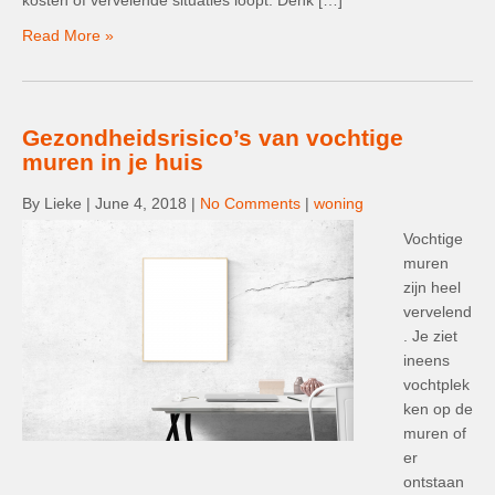
kosten of vervelende situaties loopt. Denk […]
Read More »
Gezondheidsrisico’s van vochtige
muren in je huis
By Lieke
|
June 4, 2018
|
No Comments
|
woning
Vochtige
muren
zijn heel
vervelend
. Je ziet
ineens
vochtplek
ken op de
muren of
er
ontstaan