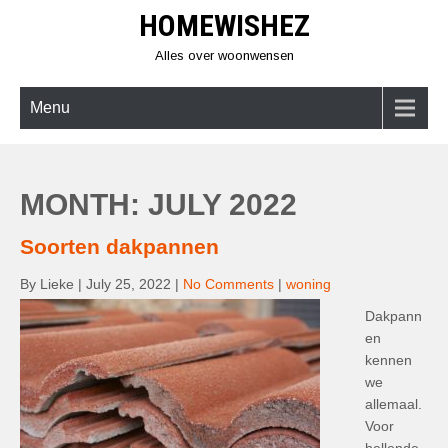
Skip
HOMEWISHEZ
to
content
Alles over woonwensen
Menu
MONTH:
JULY 2022
​​Soorten dakpannen
By Lieke
|
July 25, 2022
|
No Comments
|
woning
Dakpann
en
kennen
we
allemaal.
Voor