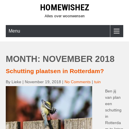
Skip
HOMEWISHEZ
to
content
Alles over woonwensen
Menu
MONTH:
NOVEMBER 2018
Schutting plaatsen in Rotterdam?
By Lieke
|
November 19, 2018
|
No Comments
|
tuin
Ben jij
van plan
een
schutting
in
Rotterda