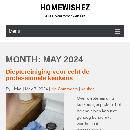
Skip
HOMEWISHEZ
to
content
Alles over woonwensen
Menu
MONTH:
MAY 2024
Dieptereiniging voor echt de
professionele keukens
By Lieke
|
May 7, 2024
|
No Comments
|
keuken
Over dieptereiniging
keukens gesproken, het
belang ervan kan niet
genoeg benadrukt
worden in de