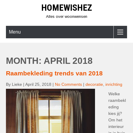
Skip
HOMEWISHEZ
to
content
Alles over woonwensen
Menu
MONTH:
APRIL 2018
Raambekleding trends van 2018
By Lieke
|
April 25, 2018
|
No Comments
|
decoratie
,
inrichting
Welke
raambekl
eding
kies jij?
Om het
interieur