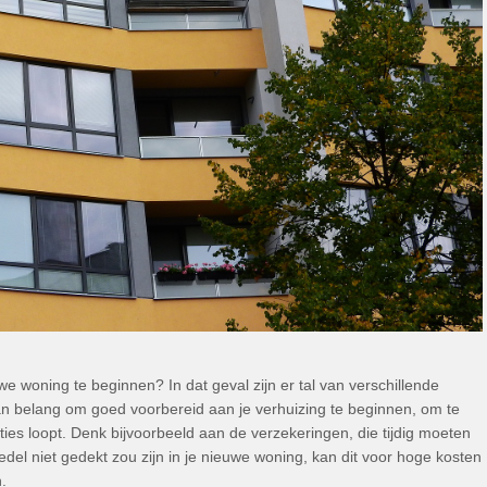
e woning te beginnen? In dat geval zijn er tal van verschillende
n belang om goed voorbereid aan je verhuizing te beginnen, om te
ies loopt. Denk bijvoorbeeld aan de verzekeringen, die tijdig moeten
el niet gedekt zou zijn in je nieuwe woning, kan dit voor hoge kosten
.