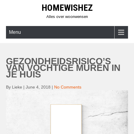
Skip
HOMEWISHEZ
to
content
Alles over woonwensen
Menu
GEZONDHEIDSRISICO’S
VAN VOCHTIGE MUREN IN
JE HUIS
By Lieke
|
June 4, 2018
|
No Comments