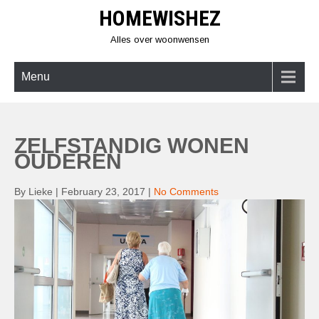
Skip
HOMEWISHEZ
to
content
Alles over woonwensen
Menu
ZELFSTANDIG WONEN
OUDEREN
By Lieke
|
February 23, 2017
|
No Comments