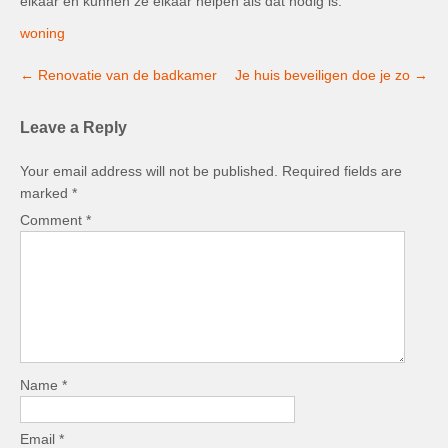
elkaar en kunnen ze elkaar helpen als dat nodig is.
woning
Post
←
Renovatie van de badkamer
Je huis beveiligen doe je zo
→
navigation
Leave a Reply
Your email address will not be published.
Required fields are
marked
*
Comment
*
Name
*
Email
*