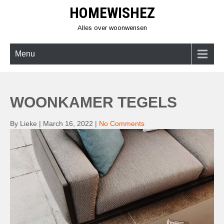
Skip
HOMEWISHEZ
to
content
Alles over woonwensen
Menu
WOONKAMER TEGELS
By Lieke
|
March 16, 2022
|
No Comments