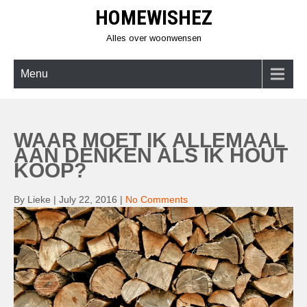
Skip
HOMEWISHEZ
to
content
Alles over woonwensen
Menu
WAAR MOET IK ALLEMAAL
AAN DENKEN ALS IK HOUT
KOOP?
By Lieke
|
July 22, 2016
|
No Comments