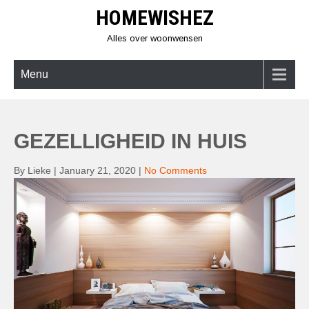
Skip
HOMEWISHEZ
to
content
Alles over woonwensen
Menu
GEZELLIGHEID IN HUIS
By Lieke
|
January 21, 2020
|
No Comments