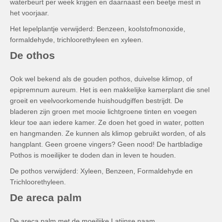
waterbeurt per week krijgen en daarnaast een beetje mest in
het voorjaar.
Het lepelplantje verwijderd: Benzeen, koolstofmonoxide,
formaldehyde, trichloorethyleen en xyleen.
De othos
Ook wel bekend als de gouden pothos, duivelse klimop, of
epipremnum aureum. Het is een makkelijke kamerplant die snel
groeit en veelvoorkomende huishoudgiffen bestrijdt. De
bladeren zijn groen met mooie lichtgroene tinten en voegen
kleur toe aan iedere kamer. Ze doen het goed in water, potten
en hangmanden. Ze kunnen als klimop gebruikt worden, of als
hangplant. Geen groene vingers? Geen nood! De hartbladige
Pothos is moeilijker te doden dan in leven te houden.
De pothos verwijderd: Xyleen, Benzeen, Formaldehyde en
Trichloorethyleen.
De areca palm
De areca palm met de moeilijke Latijnse naam