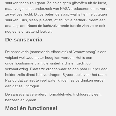
snurken tegen zou gaan. Ze halen geen gifstoffen uit de lucht,
maar volgens het onderzoek van NASA produceren en zuiveren
ze wel veel lucht. Dit verbetert de slaapkwaliteit en helpt tegen
snurken. Dus, slaap je slecht, of snurkt je partner? Neem een
ananasplant. Naast de luchtzuiverende functie zien ze er ook
nog eens ontzettend leuk uit.
De sanseveria
De sanseveria (sansevieria trifasciata) of ‘vrouwentong’ is een
vetplant wel twee meter hoog kan worden. Het is een
onderhoudsarme plant die winterhard is en gedijt op
verwaarlozing. Plaats ze ergens waar ze een paar uur per dag
helder, zelfs direct licht verdragen. Bijvoorbeeld voor het raam.
Pas op dat ze niet te veel water krijgen, ze verdrinken eerder
dan dat ze uitdrogen.
De sanseveria verwijderd: formaldehyde, trichloorethyleen,
benzeen en xyleen.
Mooi én functioneel