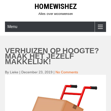
Skip
HOMEWISHEZ
to
content
Alles over woonwensen
Menu
VERHUIZEN OP HOOGTE?
MAAK HET JEZELF
MAKKELIJK!
By Lieke
|
December 23, 2019
|
No Comments