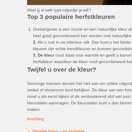
Weet jij al welk type rolgordijn je wilt?
Top 3 populaire herfstkleuren
Donkergroen is een mooie en een natuurlijke kleur die r
heel goed gecombineerd kan worden met natuurlijke 
2.
Als u rust in uw interieur wilt. Dan kunt u het bes
kleuren zijn echte trendkleuren en kunnen gecombine
3.
De kleur
rood staat voor warmte en geeft u kamer 
herfstkleur waardoor de kleur rood gecombineerd kan w
Twijfel u over de kleur?
Sommige mensen durven het niet aan om online rolgordijn
winkel of showroom kunt bekijken. De kleur van een foto
moet u als eerst kijken of de verduisterend stof wel past 
kleurstalen aanvragen. De kleurstalen kunt u dan binne
maken
inrichting
Post
←
Degelijk hang – en sluitwerk