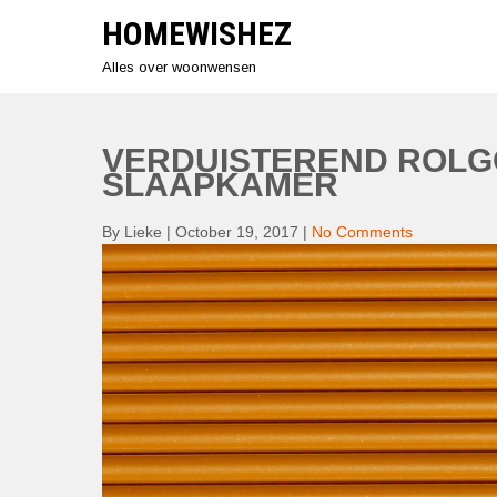
Skip
HOMEWISHEZ
to
content
Alles over woonwensen
VERDUISTEREND ROLGO
SLAAPKAMER
By Lieke
|
October 19, 2017
|
No Comments