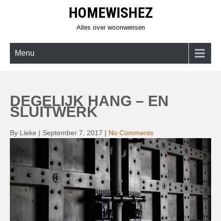
Skip
HOMEWISHEZ
to
content
Alles over woonwensen
Menu
DEGELIJK HANG – EN
SLUITWERK
By Lieke
|
September 7, 2017
|
No Comments