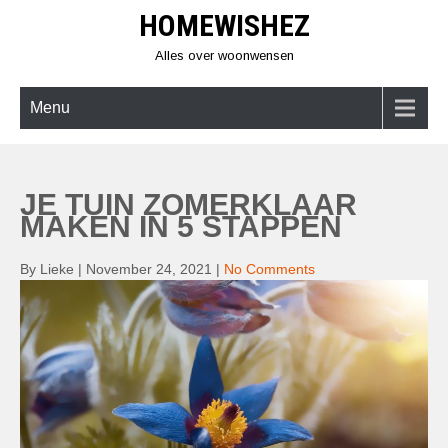
Skip
HOMEWISHEZ
to
content
Alles over woonwensen
Menu
JE TUIN ZOMERKLAAR
MAKEN IN 5 STAPPEN
By Lieke
|
November 24, 2021
|
No Comments