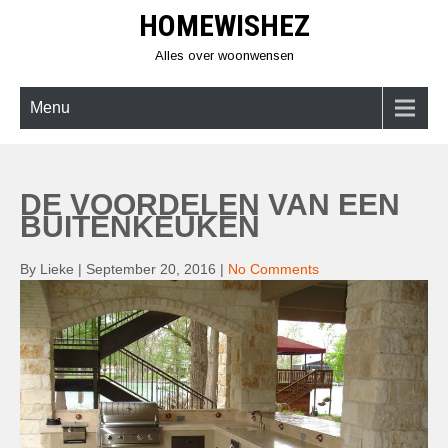
Skip
HOMEWISHEZ
to
content
Alles over woonwensen
Menu
DE VOORDELEN VAN EEN
BUITENKEUKEN
By Lieke
|
September 20, 2016
|
No Comments