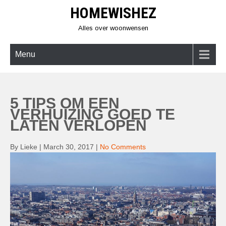
Skip
HOMEWISHEZ
to
content
Alles over woonwensen
Menu
5 TIPS OM EEN
VERHUIZING GOED TE
LATEN VERLOPEN
By Lieke
|
March 30, 2017
|
No Comments