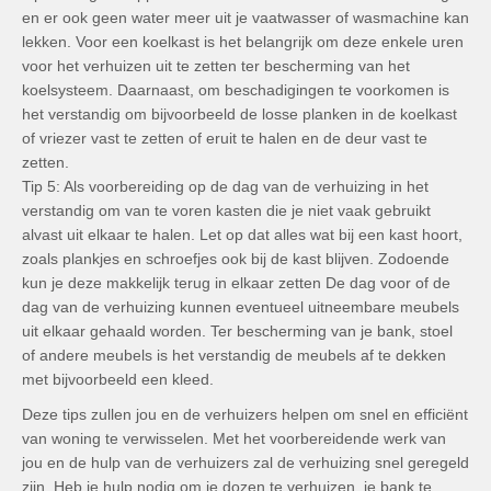
en er ook geen water meer uit je vaatwasser of wasmachine kan
lekken. Voor een koelkast is het belangrijk om deze enkele uren
voor het verhuizen uit te zetten ter bescherming van het
koelsysteem. Daarnaast, om beschadigingen te voorkomen is
het verstandig om bijvoorbeeld de losse planken in de koelkast
of vriezer vast te zetten of eruit te halen en de deur vast te
zetten.
Tip 5: Als voorbereiding op de dag van de verhuizing in het
verstandig om van te voren kasten die je niet vaak gebruikt
alvast uit elkaar te halen. Let op dat alles wat bij een kast hoort,
zoals plankjes en schroefjes ook bij de kast blijven. Zodoende
kun je deze makkelijk terug in elkaar zetten De dag voor of de
dag van de verhuizing kunnen eventueel uitneembare meubels
uit elkaar gehaald worden. Ter bescherming van je bank, stoel
of andere meubels is het verstandig de meubels af te dekken
met bijvoorbeeld een kleed.
Deze tips zullen jou en de verhuizers helpen om snel en efficiënt
van woning te verwisselen. Met het voorbereidende werk van
jou en de hulp van de verhuizers zal de verhuizing snel geregeld
zijn. Heb je hulp nodig om je dozen te verhuizen, je bank te