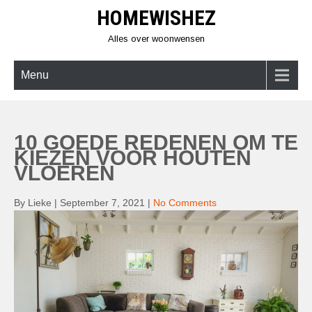
Skip
HOMEWISHEZ
to
content
Alles over woonwensen
Menu
10 GOEDE REDENEN OM TE
KIEZEN VOOR HOUTEN
VLOEREN
By Lieke
|
September 7, 2021
|
No Comments