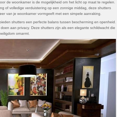
or de woonkamer is de mogelijkheid om het licht op maat te regelen.
ng of volledige verduistering op een zonnige middag, deze shutters
e sfeer van je woonkamer vormgeeft met een simpele aanraking.
 bieden shutters een perfecte balans tussen bescherming en openheid.
 doen aan privacy. Deze shutters zijn als een elegante schildwacht die
 heiligdom omarmt.