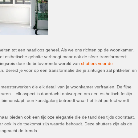
elten tot een naadloos geheel. Als we ons richten op de woonkamer,
 het esthetische gehalte verhoogt maar ook de sfeer transformeert:
kingsreis door de betoverende wereld van
shutters voor de
aan. Bereid je voor op een transformatie die je zintuigen zal prikkelen en
e meesterwerken die elk detail van je woonkamer verfraaien. De fijne
kleuren – elk aspect is doordacht ontworpen om een esthetisch festijn
 binnenstapt, een kunstgalerij betreedt waar het licht perfect wordt
maar bieden ook een tijdloze elegantie die de tand des tijds doorstaat.
aar ook in de toekomst zijn waarde behoudt. Deze shutters zijn als de
, ongeacht de trends.