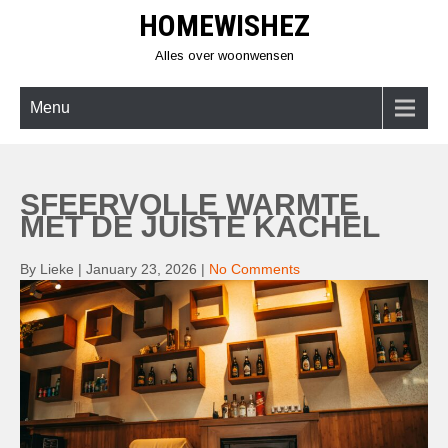
Skip
HOMEWISHEZ
to
content
Alles over woonwensen
Menu
SFEERVOLLE WARMTE
MET DE JUISTE KACHEL
By Lieke
|
January 23, 2026
|
No Comments