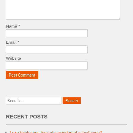
Name
*
Email
*
Website
RECENT POSTS
Luxe tuinkamer: kies glaswanden of schuifpuien?