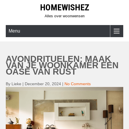
Skip
HOMEWISHEZ
to
content
Alles over woonwensen
Menu
AVONDRITUELEN: MAAK
VAN JE WOONKAMER EEN
OASE VAN RUST
By Lieke
|
December 20, 2024
|
No Comments